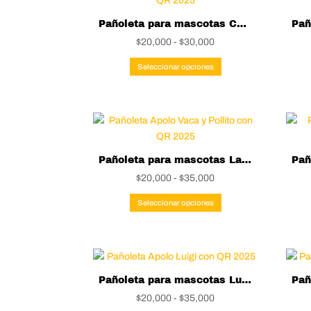
producto
Pañoleta para mascotas Charmander
Rango
$
20,000
-
$
30,000
de
Este
Seleccionar opciones
precios:
producto
desde
tiene
$20,000
múltiples
hasta
variantes.
$30,000
Las
opciones
Pañoleta para mascotas La Vaca y El Pollito
se
Rango
$
20,000
-
$
35,000
pueden
de
Este
elegir
Seleccionar opciones
precios:
producto
en
desde
tiene
la
$20,000
múltiples
página
hasta
variantes.
de
$35,000
Las
Pañoleta para mascotas Luigi
producto
opciones
Rango
$
20,000
-
$
35,000
se