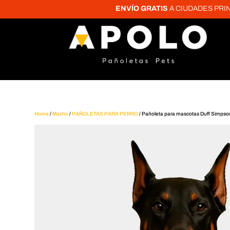
ENVÍO GRATIS
A CIUDADES PRINCIPALE
Home
/
Macho
/
PAÑOLETAS PARA PERRO
/ Pañoleta para mascotas Duff Simpso