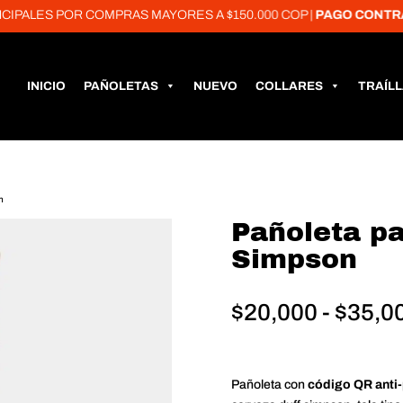
S POR COMPRAS MAYORES A $150.000 COP |
PAGO CONTRA ENT
INICIO
PAÑOLETAS
NUEVO
COLLARES
TRAÍL
n
Pañoleta p
Simpson
$
20,000
-
$
35,0
Pañoleta con
código QR anti