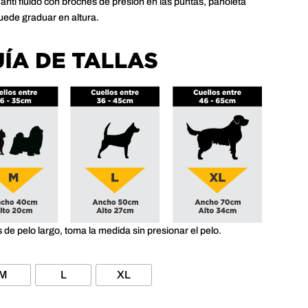
 anti fluido con broches de presión en las puntas, pañoleta
hasta
uede graduar en altura.
$35,000
s de pelo largo, toma la medida sin presionar el pelo.
M
L
XL