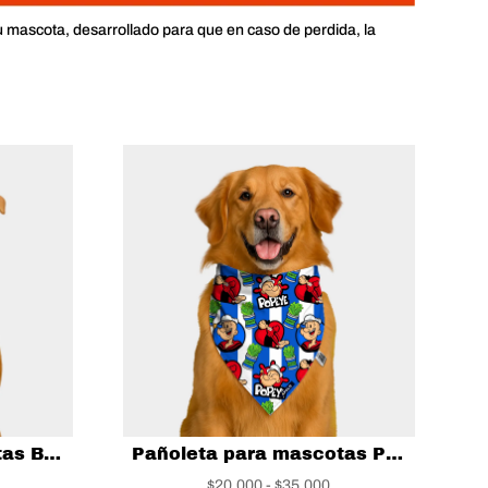
u mascota, desarrollado para que en caso de perdida, la
Pañoleta para mascotas Batman Black
Pañoleta para mascotas Popeye
ango
Rango
$
20,000
-
$
35,000