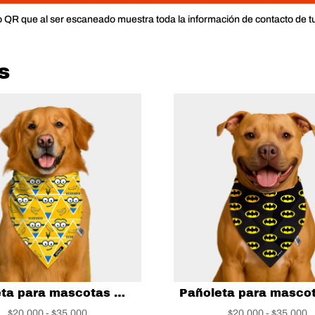
o QR que al ser escaneado muestra toda la información de contacto de t
s
Pañoleta para mascotas Minions
Rango
R
$
20,000
-
$
35,000
$
20,000
-
$
35,000