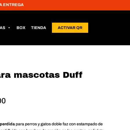
REGA
LAS
BOX
TIENDA
ACTIVAR QR
ara mascotas Duff
Rango
00
de
precios:
desde
-perdida
para perros y gatos doble faz con estampado de
$20,000