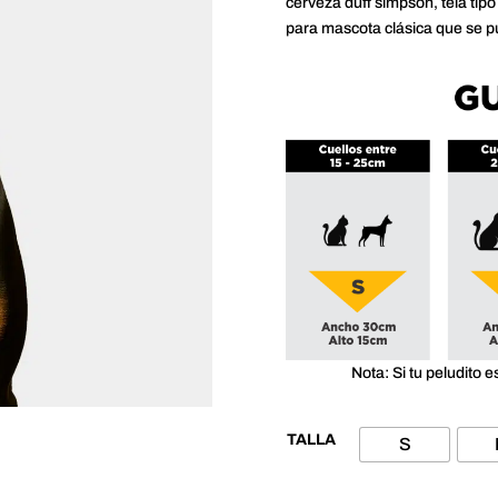
cerveza duff simpson, tela tipo
para mascota clásica que se p
Nota: Si tu peludito e
TALLA
S