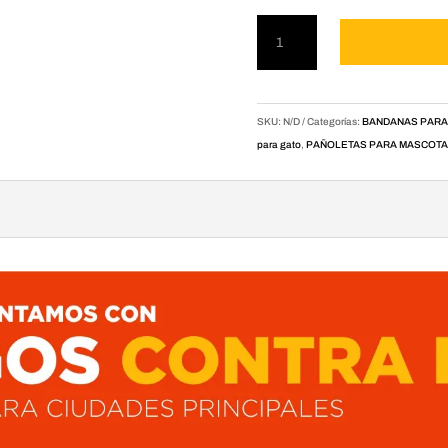
Pañoleta
para
mascotas
Duff
Simpson
SKU:
N/D
Categorías:
BANDANAS PARA
cantidad
para gato
,
PAÑOLETAS PARA MASCOT