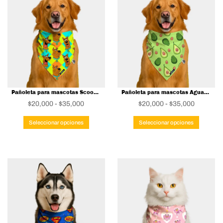
Pañoleta para mascotas Scooby Doo
Pañoleta para mascotas Aguacates
Rango
Rango
$
20,000
-
$
35,000
$
20,000
-
$
35,000
de
Este
de
Este
Seleccionar opciones
Seleccionar opciones
precios:
producto
precios:
produc
desde
tiene
desde
tiene
$20,000
múltiples
$20,000
múltipl
hasta
variantes.
hasta
variant
$35,000
Las
$35,000
Las
opciones
opcion
se
se
pueden
pueden