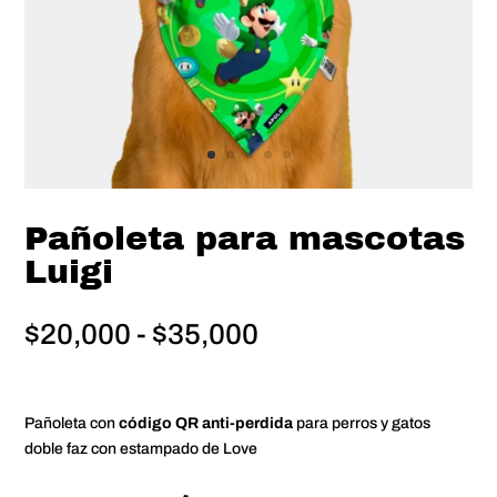
Pañoleta para mascotas
Luigi
Rango
$
20,000
-
$
35,000
de
precios:
desde
Pañoleta con
código QR anti-perdida
para perros y gatos
$20,000
doble faz con estampado de Love
hasta
$35,000