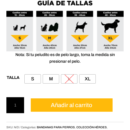
Nota: Si tu peludito es de pelo largo, toma la medida sin
presionar el pelo.
TALLA
S
M
L
XL
Pañoleta
Añadir al carrito
para
mascotas
Luigi
cantidad
SKU:
N/D
Categorías:
BANDANAS PARA PERROS
,
COLECCIÓN HÉROES
,