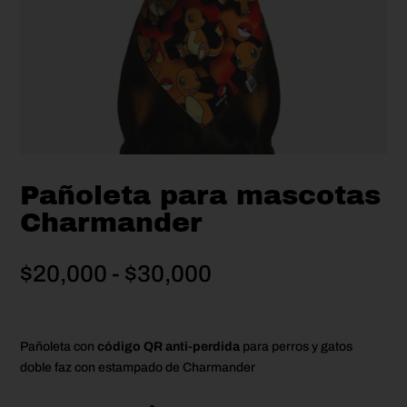
Pañoleta para mascotas
Charmander
Rango
$
20,000
-
$
30,000
de
precios:
desde
Pañoleta con
código QR anti-perdida
para perros y gatos
$20,000
doble faz con estampado de Charmander
hasta
$30,000