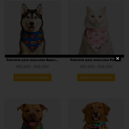
Pañoleta para mascotas Superman
Pañoleta para mascotas Pantera Rosa
Rango
Rango
$
20,000
-
$
35,000
$
20,000
-
$
35,000
de
Este
de
Este
Seleccionar opciones
Seleccionar opciones
precios:
producto
precios:
produc
desde
tiene
desde
tiene
$20,000
múltiples
$20,000
múltipl
hasta
variantes.
hasta
variant
$35,000
Las
$35,000
Las
opciones
opcion
se
se