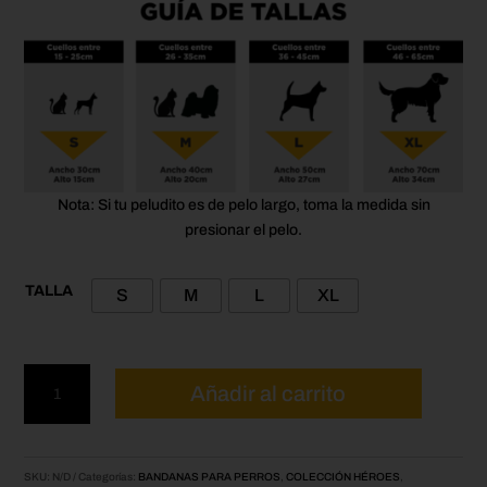
Nota: Si tu peludito es de pelo largo, toma la medida sin
presionar el pelo.
TALLA
S
M
L
XL
Pañoleta
Añadir al carrito
para
mascotas
Charmander
cantidad
SKU:
N/D
Categorías:
BANDANAS PARA PERROS
,
COLECCIÓN HÉROES
,