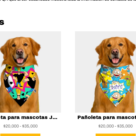
s
Pañoleta para mascotas Johnny Bravo
Rango
R
$
20,000
-
$
35,000
$
20,000
-
$
35,000
de
Este
d