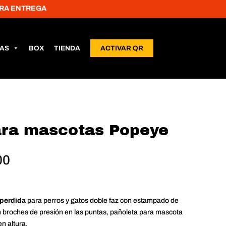
TREGA
LAS
BOX
TIENDA
ACTIVAR QR
ara mascotas Popeye
Rango
00
de
precios:
desde
-perdida
para perros y gatos doble faz con estampado de
$20,000
con broches de presión en las puntas, pañoleta para mascota
hasta
n altura.