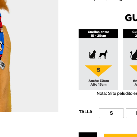
Nota: Si tu peludito e
TALLA
S
Pañoleta