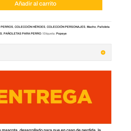
Añadir al carrito
 PERROS
,
COLECCIÓN HÉROES
,
COLECCIÓN PERSONAJES
,
Macho
,
Pañoleta
AS
,
PAÑOLETAS PARA PERRO
Etiqueta:
Popeye
u mascota, desarrollado para que en caso de perdida, la