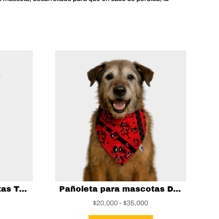
Pañoleta para mascotas Tommy Pickles
Pañoleta para mascotas Deadpool
ango
Rango
$
20,000
-
$
35,000
e
Este
de
Este