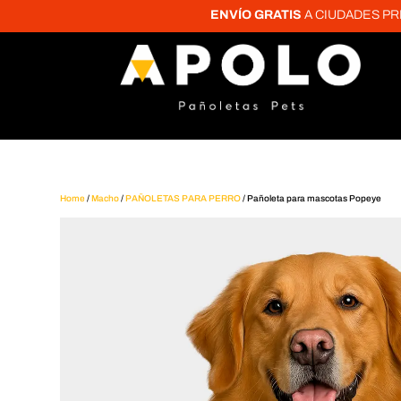
ENVÍO GRATIS
A CIUDADES PRINCIPAL
Home
/
Macho
/
PAÑOLETAS PARA PERRO
/ Pañoleta para mascotas Popeye