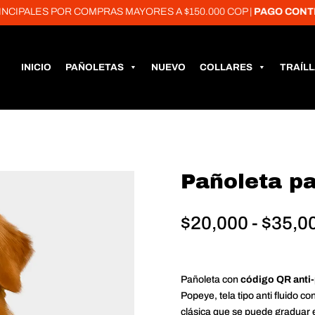
ES POR COMPRAS MAYORES A $150.000 COP |
PAGO CONTRA EN
INICIO
PAÑOLETAS
NUEVO
COLLARES
TRAÍL
Pañoleta p
$
20,000
-
$
35,0
Pañoleta con
código QR anti
Popeye, tela tipo anti fluido 
clásica que se puede graduar e