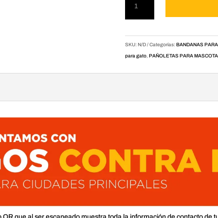
para
mascotas
Popeye
cantidad
SKU:
N/D
Categorías:
BANDANAS PARA
para gato
,
PAÑOLETAS PARA MASCOT
o QR que al ser escaneado muestra toda la información de contacto de t