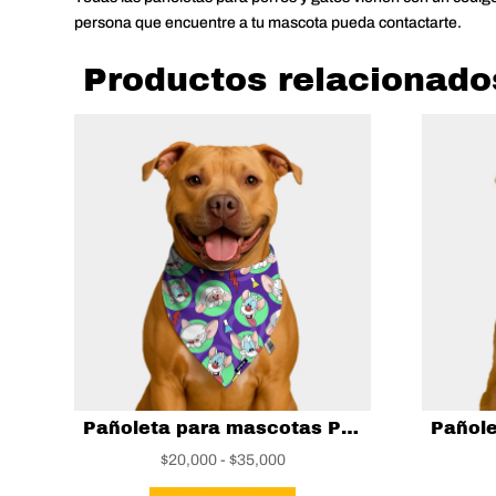
persona que encuentre a tu mascota pueda contactarte.
Productos relacionado
Pañoleta para mascotas Pinky y Cerebro
Rango
$
20,000
-
$
35,000
de
Este