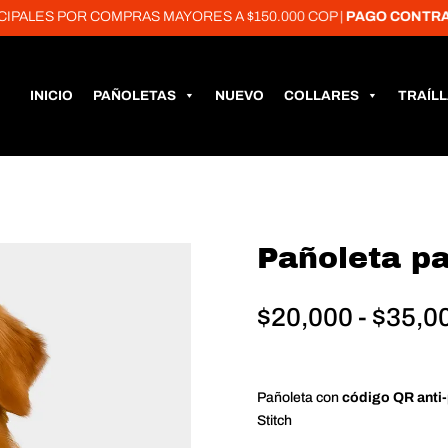
S POR COMPRAS MAYORES A $150.000 COP |
PAGO CONTRA ENT
INICIO
PAÑOLETAS
NUEVO
COLLARES
TRAÍL
Pañoleta p
$
20,000
-
$
35,0
Pañoleta con
código QR anti
Stitch