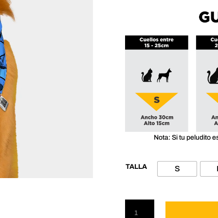
Nota: Si tu peludito e
TALLA
S
Pañoleta
para