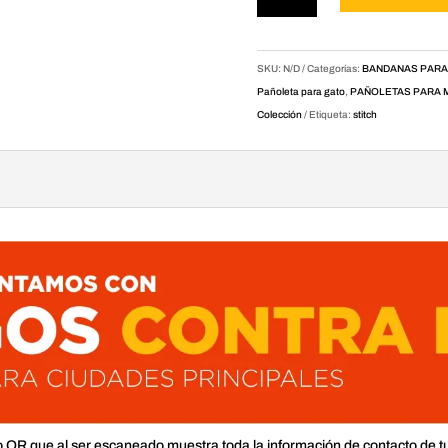
mascotas
Stitch
cantidad
SKU:
N/D
Categorías:
BANDANAS PARA
Pañoleta para gato
,
PAÑOLETAS PARA 
Colección
Etiqueta:
stitch
o QR que al ser escaneado muestra toda la información de contacto de t