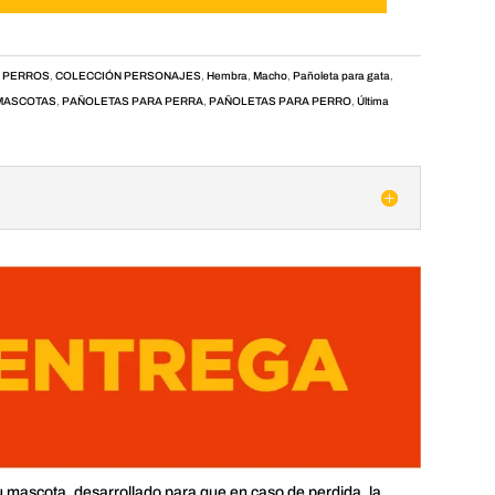
 PERROS
,
COLECCIÓN PERSONAJES
,
Hembra
,
Macho
,
Pañoleta para gata
,
MASCOTAS
,
PAÑOLETAS PARA PERRA
,
PAÑOLETAS PARA PERRO
,
Última
u mascota, desarrollado para que en caso de perdida, la