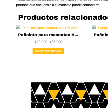
persona que encuentre a tu mascota pueda contactarte.
Productos relacionado
Pañoleta para mascotas Homero Simpson
Rango
$
20,000
-
$
35,000
de
Este
Seleccionar opciones
precios:
producto
desde
tiene
$20,000
múltiples
hasta
variantes.
$35,000
Las
opciones
se
pueden
elegir