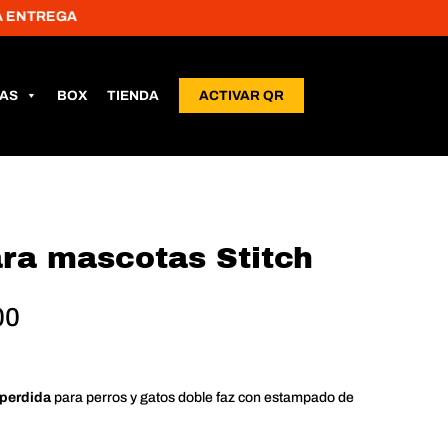
REGA
LAS
BOX
TIENDA
ACTIVAR QR
ara mascotas Stitch
Rango
00
de
precios:
desde
-perdida
para perros y gatos doble faz con estampado de
$20,000
hasta