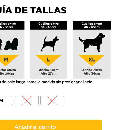
$35,000
s de pelo largo, toma la medida sin presionar el pelo.
M
L
XL
Añadir al carrito