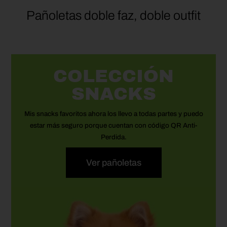
elegir
elegir
Pañoletas doble faz, doble outfit
en
en
la
la
página
página
de
de
COLECCIÓN
to
producto
product
SNACKS
Mis
snacks
favoritos ahora los llevo a todas partes y puedo
estar más seguro porque cuentan con código
QR Anti-
Perdida.
Ver pañoletas