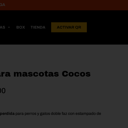
LAS
BOX
TIENDA
ACTIVAR QR
ara mascotas Cocos
Rango
00
de
precios:
desde
-perdida
para perros y gatos doble faz con estampado de
$20,000
hasta