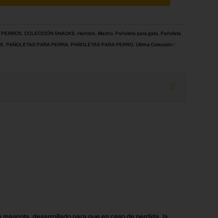
 PERROS
,
COLECCIÓN SNACKS
,
Hembra
,
Macho
,
Pañoleta para gata
,
Pañoleta
AS
,
PAÑOLETAS PARA PERRA
,
PAÑOLETAS PARA PERRO
,
Última Colección
u mascota, desarrollado para que en caso de perdida, la