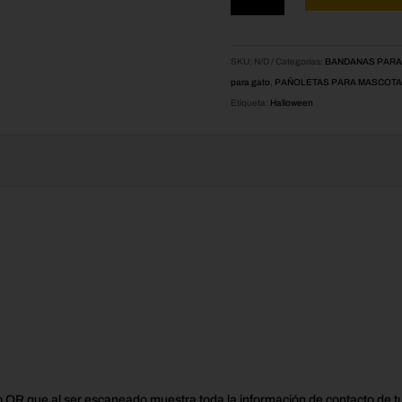
mascotas
Cocos
cantidad
SKU:
N/D
Categorías:
BANDANAS PARA
para gato
,
PAÑOLETAS PARA MASCOT
Etiqueta:
Halloween
o QR que al ser escaneado muestra toda la información de contacto de t