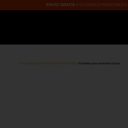
ENVÍO GRATIS
A CIUDADES PRINCIPALES POR 
Home
/
Macho
/
PAÑOLETAS PARA PERRO
/ Pañoleta para mascotas Cocos