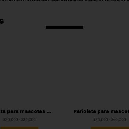
s
Pañoleta para mascotas Minions
Rango
R
$
20,000
-
$
35,000
$
25,000
-
$
40,000
de
Este
d