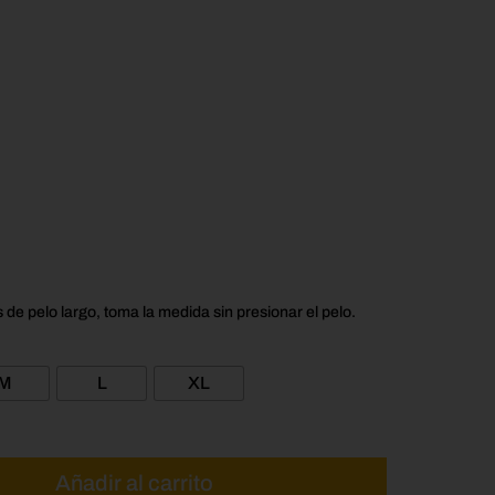
$35,000
s de pelo largo, toma la medida sin presionar el pelo.
M
L
XL
Añadir al carrito