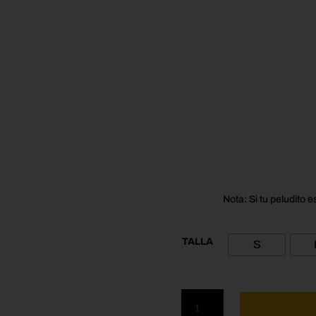
Nota: Si tu peludito e
TALLA
S
Pañoleta
para