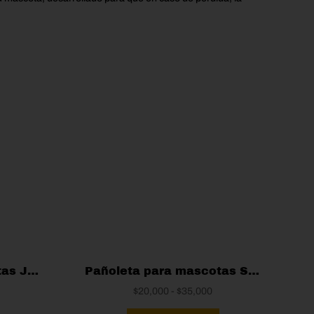
Pañoleta para mascotas Jack Skellington
Pañoleta para mascotas Superman
ango
Rango
$
20,000
-
$
35,000
e
Este
de
Este