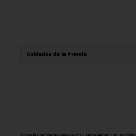
Cuidados de la Prenda
Todas las pañoletas para perros y gatos vienen con un códig