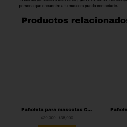
persona que encuentre a tu mascota pueda contactarte.
Productos relacionado
Pañoleta para mascotas Coraje
Rango
$
20,000
-
$
35,000
de
Este