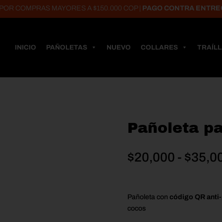
COMPRAS MAYORES A $150.000 COP |
PAGO CONTRA ENTREGA
INICIO
PAÑOLETAS
NUEVO
COLLARES
TRAÍL
Pañoleta p
$
20,000
-
$
35,0
Pañoleta con
código QR anti
cocos