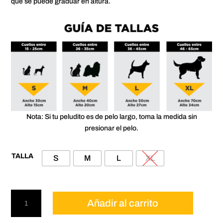
que se puede graduar en altura.
Nota: Si tu peludito es de pelo largo, toma la medida sin
presionar el pelo.
TALLA
S
M
L
XL
Pañoleta
Añadir al carrito
para
mascotas