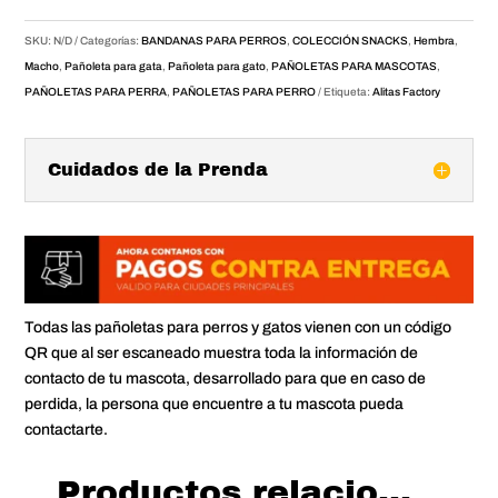
Alitas
Factory
SKU:
N/D
Categorías:
BANDANAS PARA PERROS
,
COLECCIÓN SNACKS
,
Hembra
,
cantidad
Macho
,
Pañoleta para gata
,
Pañoleta para gato
,
PAÑOLETAS PARA MASCOTAS
,
PAÑOLETAS PARA PERRA
,
PAÑOLETAS PARA PERRO
Etiqueta:
Alitas Factory
Cuidados de la Prenda
Todas las pañoletas para perros y gatos vienen con un código
QR que al ser escaneado muestra toda la información de
contacto de tu mascota, desarrollado para que en caso de
perdida, la persona que encuentre a tu mascota pueda
contactarte.
Productos relacionados