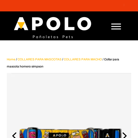
ENVÍO GRA
Home
/
COLLARES PARA MASCOTAS
/
COLLARES PARA MACHO
/ Collar para
mascota homero simpson