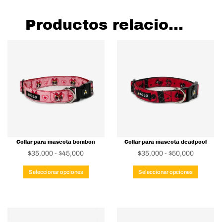
Productos relacionados
Collar para mascota bombon
Collar para mascota deadpool
Rango
Rango
$
35,000
-
$
45,000
$
35,000
-
$
50,000
de
Este
de
Este
Seleccionar opciones
Seleccionar opciones
precios:
producto
precios:
produc
desde
tiene
desde
tiene
$35,000
múltiples
$35,000
múltipl
hasta
variantes.
hasta
variant