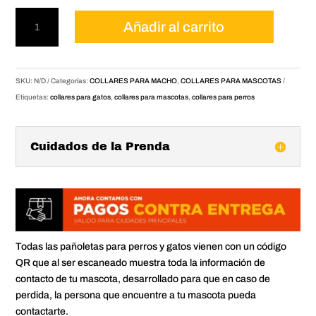
Collar
Añadir al carrito
para
mascota
homero
simpson
SKU:
N/D
Categorías:
COLLARES PARA MACHO
,
COLLARES PARA MASCOTAS
cantidad
Etiquetas:
collares para gatos
,
collares para mascotas
,
collares para perros
Cuidados de la Prenda
Todas las pañoletas para perros y gatos vienen con un código
QR que al ser escaneado muestra toda la información de
contacto de tu mascota, desarrollado para que en caso de
perdida, la persona que encuentre a tu mascota pueda
contactarte.