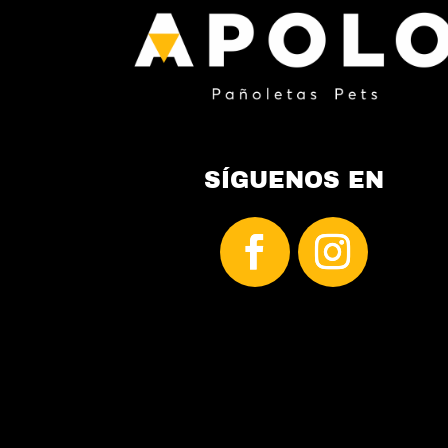
página
de
producto
SÍGUENOS EN