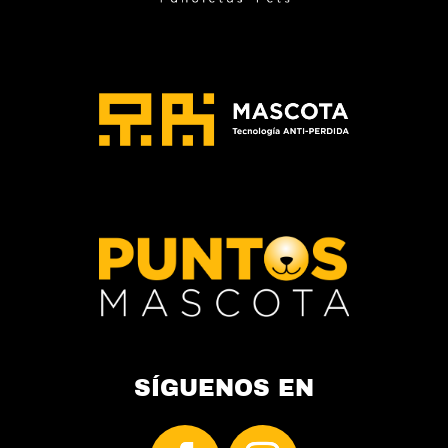
de
producto
SÍGUENOS EN