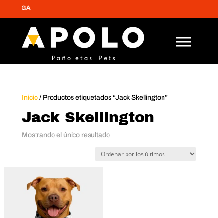
ENTREGA
Inicio
/ Productos etiquetados “Jack Skellington”
Jack Skellington
Mostrando el único resultado