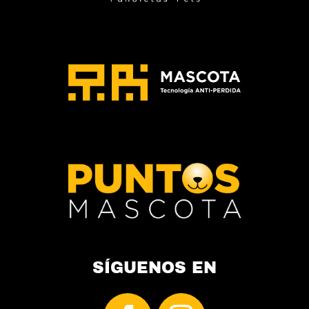
de
producto
SÍGUENOS EN