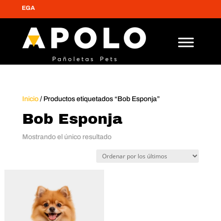
 ENTREGA
Inicio
/ Productos etiquetados “Bob Esponja”
Bob Esponja
Mostrando el único resultado