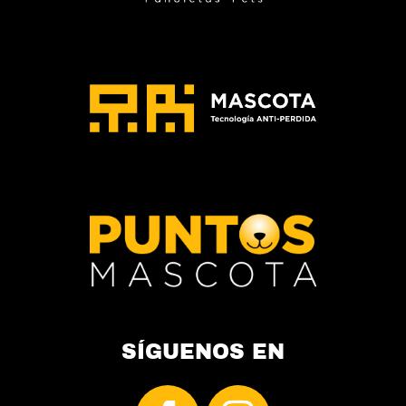
de
producto
SÍGUENOS EN