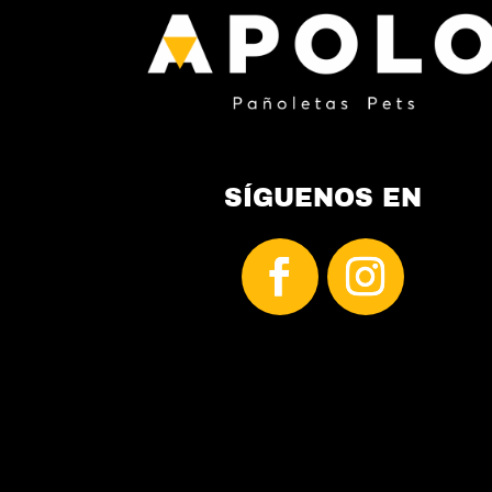
página
de
producto
SÍGUENOS EN