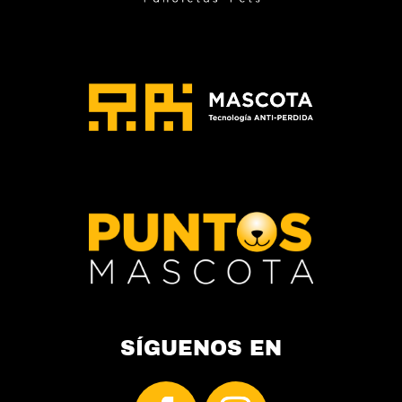
de
producto
SÍGUENOS EN