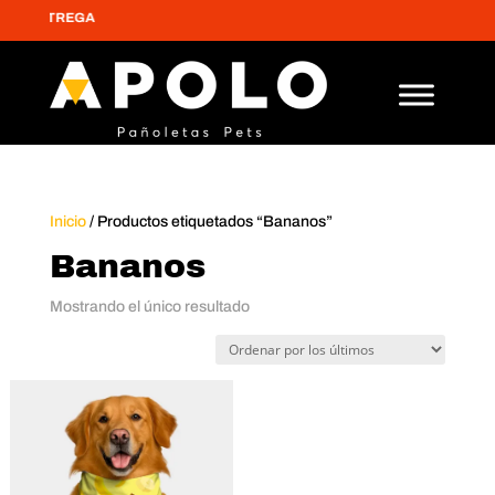
RA ENTREGA
Inicio
/ Productos etiquetados “Bananos”
Bananos
Mostrando el único resultado