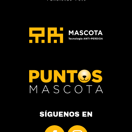
de
producto
SÍGUENOS EN