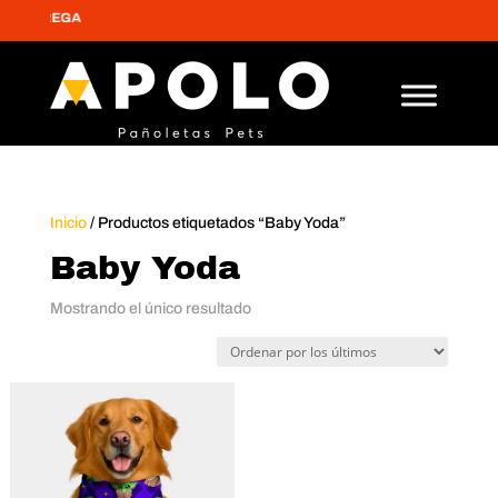
 ENTREGA
Inicio
/ Productos etiquetados “Baby Yoda”
Baby Yoda
Mostrando el único resultado