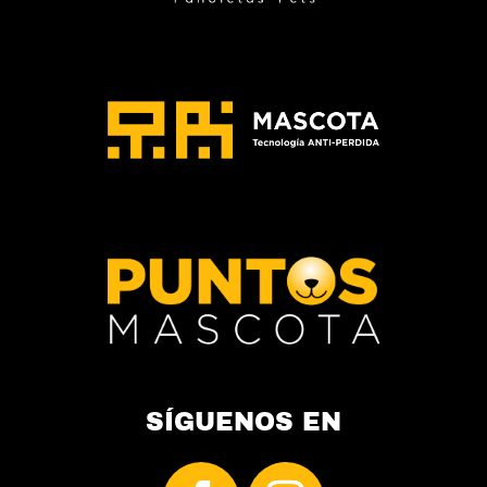
de
producto
SÍGUENOS EN